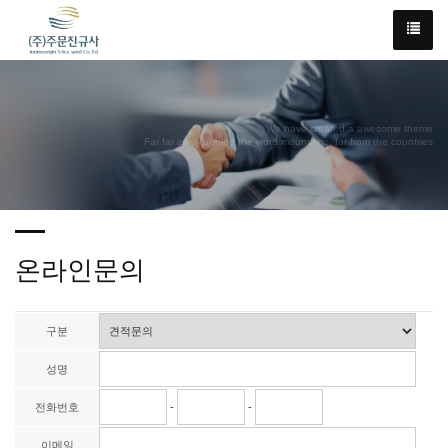
We have created a awesome theme
Far far away,behind the word mountains, far from the countries
온라인문의
구분
성명
전화번호
-
-
이메일