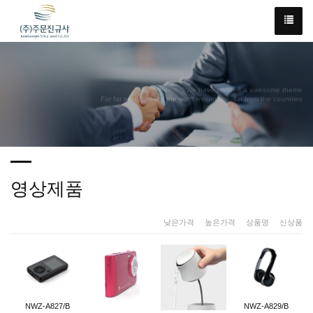
We have created a awesome theme
Far far away,behind the word mountains, far from the countries
영상제품
낮은가격
|
높은가격
|
상품명
|
신상품
NWZ-A827/B
NWZ-A829/B